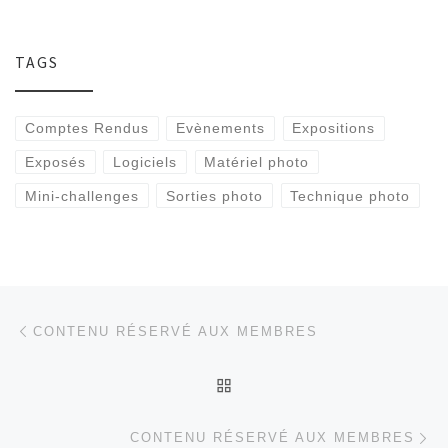
TAGS
Comptes Rendus
Evènements
Expositions
Exposés
Logiciels
Matériel photo
Mini-challenges
Sorties photo
Technique photo
Parcourir les articles
Article précédent
CONTENU RÉSERVÉ AUX MEMBRES
RETOUR À LA LISTE DES
Ar
CONTENU RÉSERVÉ AUX MEMBRES