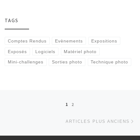
TAGS
Comptes Rendus
Evènements
Expositions
Exposés
Logiciels
Matériel photo
Mini-challenges
Sorties photo
Technique photo
Navigation dans les articles
1
2
Ar
ARTICLES PLUS ANCIENS