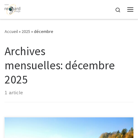
Passer au contenu
Search
Me
Accueil
»
2025
»
décembre
Archives
mensuelles:
décembre
2025
1 article