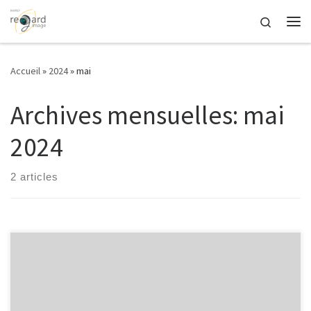
Passer au contenu
Search
Me
Accueil
»
2024
»
mai
Archives mensuelles:
mai
2024
2 articles