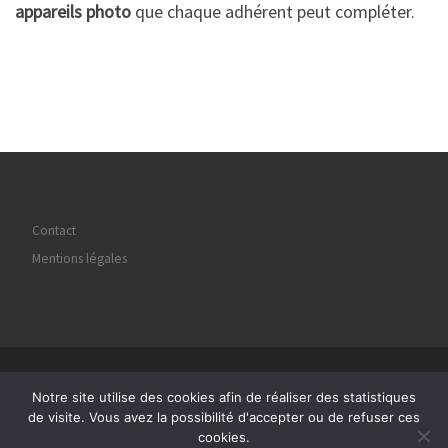
appareils photo
que chaque adhérent peut compléter.
Contact
Mentions légales
© 2026
Regard Image Marly
– Tous droits réservés
Notre site utilise des cookies afin de réaliser des statistiques
Propulsé par
WP
– Réalisé avec the
Thème Customizr
de visite. Vous avez la possibilité d'accepter ou de refuser ces
cookies.