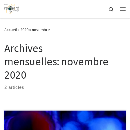
Passer au contenu
Search
Me
Accueil
»
2020
»
novembre
Archives
mensuelles:
novembre
2020
2 articles