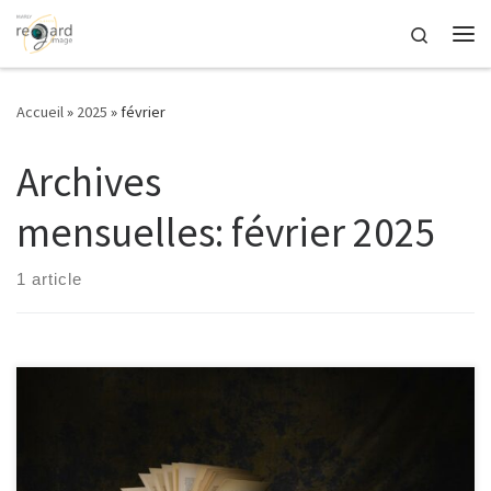
Passer au contenu
Search
Me
Accueil
»
2025
»
février
Archives
mensuelles:
février 2025
1 article