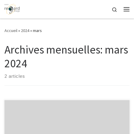
Passer au contenu
Search
Me
Accueil
»
2024
»
mars
Archives mensuelles:
mars
2024
2 articles