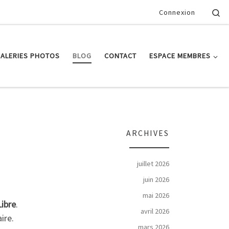
Se
Connexion
ALERIES PHOTOS
BLOG
CONTACT
ESPACE MEMBRES
ARCHIVES
juillet 2026
juin 2026
mai 2026
Libre
.
avril 2026
aire.
mars 2026