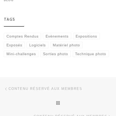
TAGS
Comptes Rendus
Evènements
Expositions
Exposés
Logiciels
Matériel photo
Mini-challenges
Sorties photo
Technique photo
Parcourir les articles
Article précédent
CONTENU RÉSERVÉ AUX MEMBRES
RETOUR À LA LISTE DES
Ar