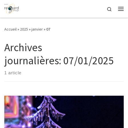
Passer au contenu
Search
Me
Accueil
»
2025
»
janvier
»
07
Archives
journalières:
07/01/2025
1 article