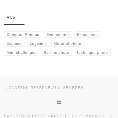
TAGS
Comptes Rendus
Evènements
Expositions
Exposés
Logiciels
Matériel photo
Mini-challenges
Sorties photo
Technique photo
Parcourir les articles
Article précédent
CONTENU RÉSERVÉ AUX MEMBRES
RETOUR À LA LISTE DES
Ar
EXPOSITION PHOTO ANNUELLE DU 25 MAI AU 2 JUIN 2024