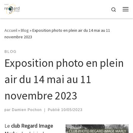
Passer au contenu
Search
Me
Accueil
»
Blog
»
Exposition photo en plein air du 14 mai au 11
novembre 2023
BLOG
Exposition photo en plein
air du 14 mai au 11
novembre 2023
par
Damien Pochon
|
Publié
10/05/2023
Le
club Regard Image