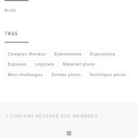
BLOG
TAGS
Comptes Rendus
Evènements
Expositions
Exposés
Logiciels
Matériel photo
Mini-challenges
Sorties photo
Technique photo
Parcourir les articles
Article précédent
CONTENU RÉSERVÉ AUX MEMBRES
RETOUR À LA LISTE DES