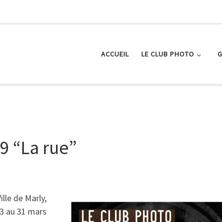
ACCUEIL
LE CLUB PHOTO
G
9 “La rue”
lle de Marly,
23 au 31 mars