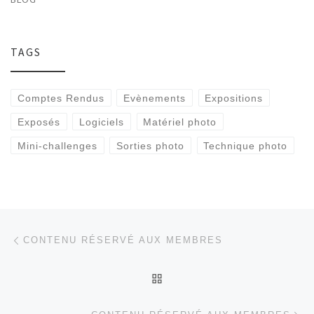
TAGS
Comptes Rendus
Evènements
Expositions
Exposés
Logiciels
Matériel photo
Mini-challenges
Sorties photo
Technique photo
Parcourir les articles
Article précédent
CONTENU RÉSERVÉ AUX MEMBRES
RETOUR À LA LISTE DES
Ar