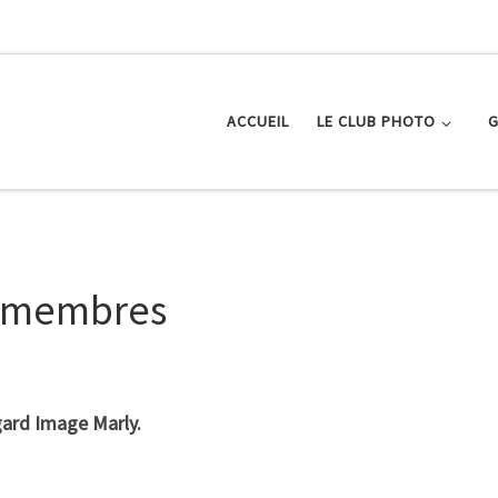
ACCUEIL
LE CLUB PHOTO
G
x membres
ard Image Marly.