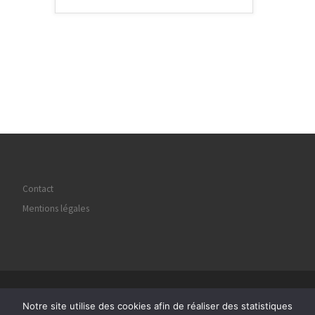
Contact
Mentions légales
© 2026
Regard Image Marly
– Tous droits réservés
Notre site utilise des cookies afin de réaliser des statistiques
Propulsé par
WP
– Réalisé avec the
Thème Customizr