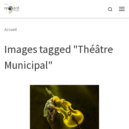
Passer au contenu
Search
Me
Accueil
Images tagged "Théâtre
Municipal"