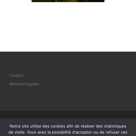
Contact
Mentions légales
© 2026
Regard Image Marly
– Tous droits réservés
Notre site utilise des cookies afin de réaliser des statistiques
Propulsé par
WP
– Réalisé avec the
Thème Customizr
de visite. Vous avez la possibilité d'accepter ou de refuser ces