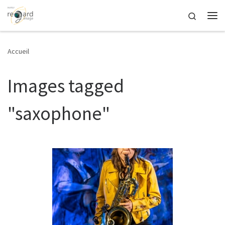
Passer au contenu
Search
Me
Accueil
Images tagged
"saxophone"