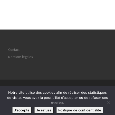
Contact
Mentions légales
© 2026
Regard Image Marly
– Tous droits réservés
Notre site utilise des cookies afin de réaliser des statistiques
Propulsé par
WP
– Réalisé avec the
Thème Customizr
de visite. Vous avez la possibilité d'accepter ou de refuser ces
cookies.
J'accepte
Je refuse
Politique de confidentialité