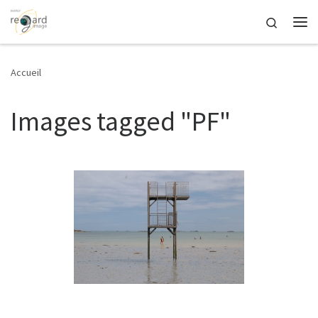
Passer au contenu
Search
Me
Accueil
Images tagged "PF"