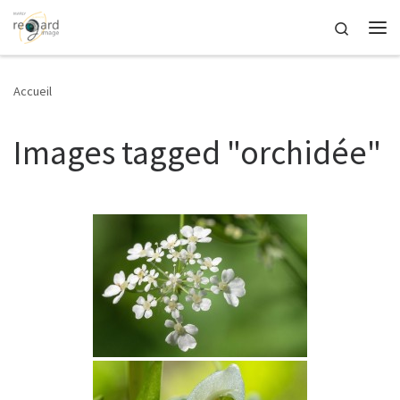
Passer au contenu
Search
Me
Accueil
Images tagged "orchidée"