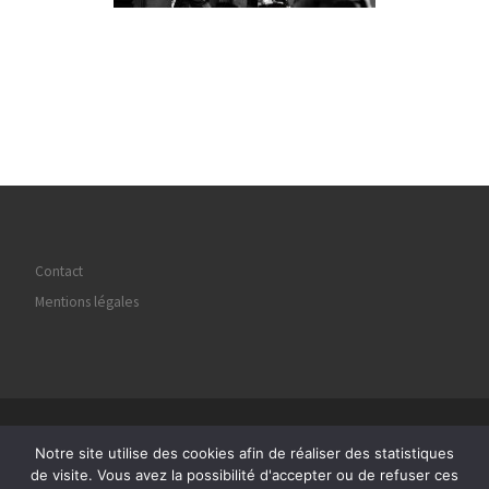
Contact
Mentions légales
© 2026
Regard Image Marly
– Tous droits réservés
Notre site utilise des cookies afin de réaliser des statistiques
Propulsé par
WP
– Réalisé avec the
Thème Customizr
de visite. Vous avez la possibilité d'accepter ou de refuser ces