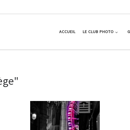
ACCUEIL
LE CLUB PHOTO
G
ège"