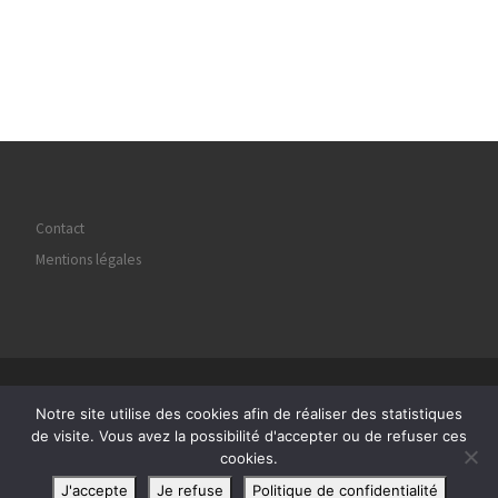
Contact
Mentions légales
© 2026
Regard Image Marly
– Tous droits réservés
Notre site utilise des cookies afin de réaliser des statistiques
Propulsé par
WP
– Réalisé avec the
Thème Customizr
de visite. Vous avez la possibilité d'accepter ou de refuser ces
cookies.
J'accepte
Je refuse
Politique de confidentialité