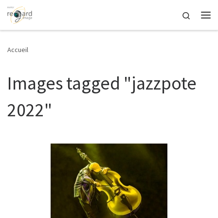
Passer au contenu
Search
Me
Accueil
Images tagged "jazzpote
2022"