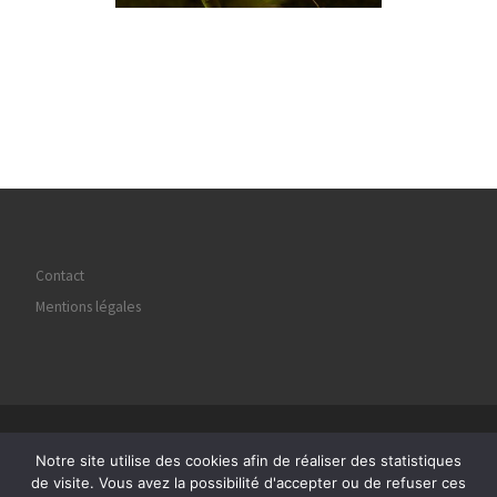
Contact
Mentions légales
© 2026
Regard Image Marly
– Tous droits réservés
Notre site utilise des cookies afin de réaliser des statistiques
Propulsé par
WP
– Réalisé avec the
Thème Customizr
de visite. Vous avez la possibilité d'accepter ou de refuser ces