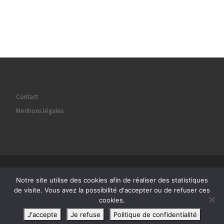
Contact
Mentions légales
© 2026
Regard Image Marly
– Tous droits réservés
Notre site utilise des cookies afin de réaliser des statistiques
Propulsé par
WP
– Réalisé avec the
Thème Customizr
de visite. Vous avez la possibilité d'accepter ou de refuser ces
cookies.
J'accepte
Je refuse
Politique de confidentialité