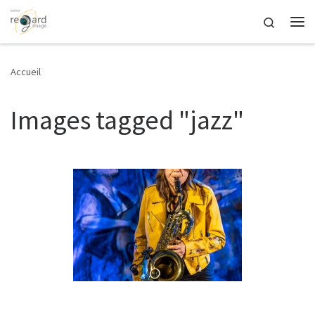
Passer au contenu
Search
Me
Accueil
Images tagged "jazz"