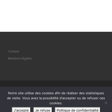
Contact
Mentions légales
© 2026
Regard Image Marly
– Tous droits réservés
Notre site utilise des cookies afin de réaliser des statistiques
Propulsé par
WP
– Réalisé avec the
Thème Customizr
de visite. Vous avez la possibilité d'accepter ou de refuser ces
cookies.
J'accepte
Je refuse
Politique de confidentialité