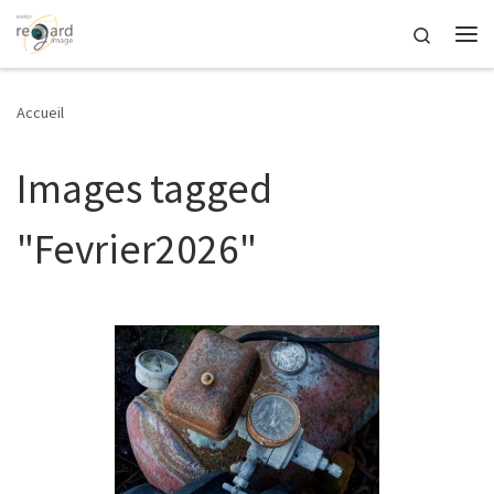
Passer au contenu
Search
Me
Accueil
Images tagged
"Fevrier2026"