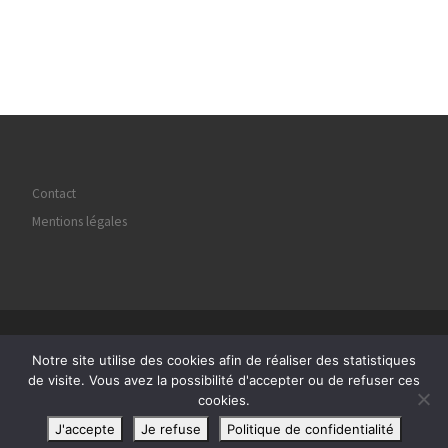
Contact
Mentions légales
© 2026
Regard Image Marly
– Tous droits réservés
Notre site utilise des cookies afin de réaliser des statistiques
Propulsé par
WP
– Réalisé avec the
Thème Customizr
de visite. Vous avez la possibilité d'accepter ou de refuser ces
cookies.
J'accepte
Je refuse
Politique de confidentialité