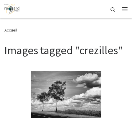
Passer au contenu
Search
Me
Accueil
Images tagged "crezilles"