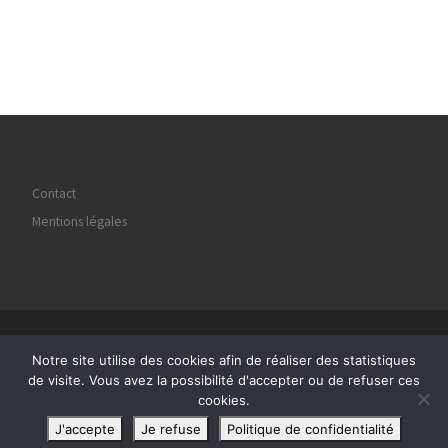
Contact
Mentions légales
© 2026
Regard Image Marly
– Tous droits réservés
Notre site utilise des cookies afin de réaliser des statistiques
Propulsé par
WP
– Réalisé avec the
Thème Customizr
de visite. Vous avez la possibilité d'accepter ou de refuser ces
cookies.
J'accepte
Je refuse
Politique de confidentialité