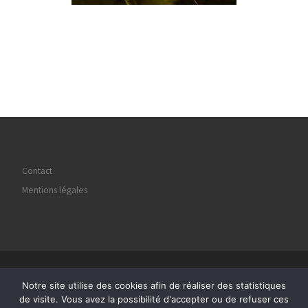
Contact
Mentions légales
© 2026
Regard Image Marly
– Tous droits réservés
Notre site utilise des cookies afin de réaliser des statistiques
Propulsé par
WP
– Réalisé avec the
Thème Customizr
de visite. Vous avez la possibilité d'accepter ou de refuser ces