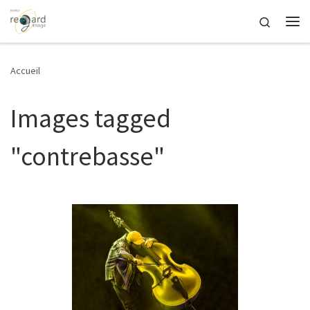
Passer au contenu
Search
Me
Accueil
Images tagged
"contrebasse"