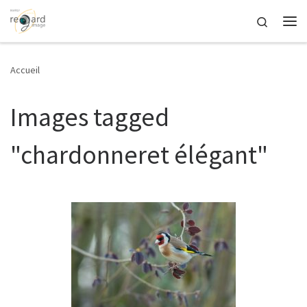
Passer au contenu
Search
Me
Accueil
Images tagged
"chardonneret élégant"