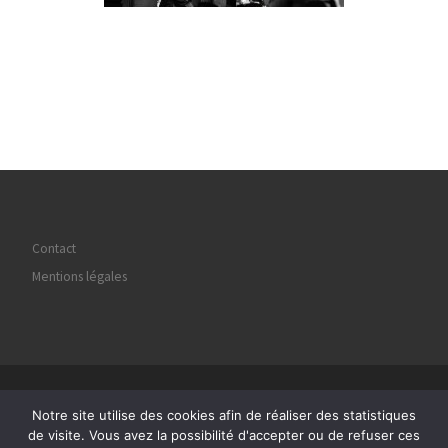
Contact
Mentions légales
© 2026
Regard Image Marly
– Tous droits réservés
Notre site utilise des cookies afin de réaliser des statistiques
Propulsé par
WP
– Réalisé avec the
Thème Customizr
de visite. Vous avez la possibilité d'accepter ou de refuser ces