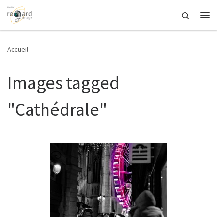
Passer au contenu
Search
Me
Accueil
Images tagged
"Cathédrale"