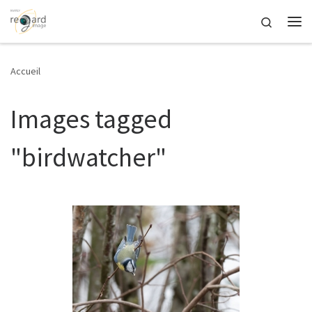
Passer au contenu
Search
Me
Accueil
Images tagged
"birdwatcher"