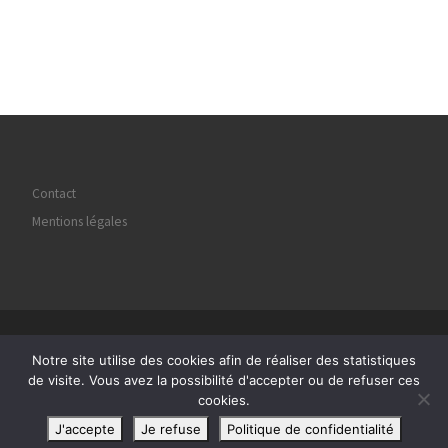
Contact
Mentions légales
© 2026
Regard Image Marly
– Tous droits réservés
Notre site utilise des cookies afin de réaliser des statistiques
Propulsé par
WP
– Réalisé avec the
Thème Customizr
de visite. Vous avez la possibilité d'accepter ou de refuser ces
cookies.
J'accepte
Je refuse
Politique de confidentialité