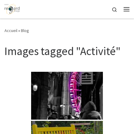
Passer au contenu
Search
Me
Accueil
»
Blog
Images tagged "Activité"