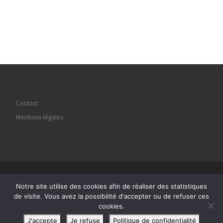
Contact
Mentions légales
© 2026
Regard Image Marly
– Tous droits réservés
Notre site utilise des cookies afin de réaliser des statistiques
Propulsé par
WP
– Réalisé avec the
Thème Customizr
de visite. Vous avez la possibilité d'accepter ou de refuser ces
cookies.
J'accepte
Je refuse
Politique de confidentialité